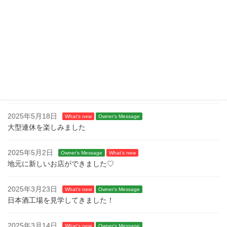
投
固
固
固
1
2
3
»
定
定
定
稿
ペ
ペ
ペ
ー
ー
ー
最近の投稿
の
ジ
ジ
ジ
2025年5月18日
ペ
What's new
Owner's Message
日本酒やクラフトビールを気軽に楽しめる場所✨
ー
ジ
2025年5月18日
What's new
Owner's Message
大型連休を楽しみました
送
り
2025年5月2日
Owner's Message
What's new
地元に新しいお店ができました♡
2025年3月23日
What's new
Owner's Message
日本酒工場を見学してきました！
2025年3月14日
What's new
Owner's Message